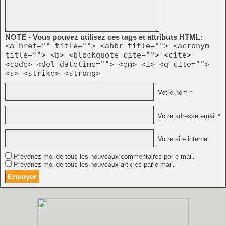
NOTE - Vous pouvez utilisez ces tags et attributs HTML:
<a href="" title=""> <abbr title=""> <acronym
title=""> <b> <blockquote cite=""> <cite>
<code> <del datetime=""> <em> <i> <q cite="">
<s> <strike> <strong>
Votre nom *
Votre adresse email *
Votre site internet
Prévenez-moi de tous les nouveaux commentaires par e-mail.
Prévenez-moi de tous les nouveaux articles par e-mail.