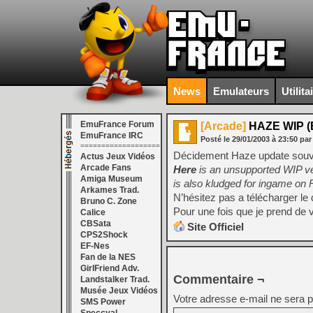
News
Emulateurs
Utilita
EmuFrance Forum
[Arcade]
HAZE WIP (B
EmuFrance IRC
Posté le
29/01/2003
à
23:50
par
===================
Décidement Haze update souve
Actus Jeux Vidéos
Arcade Fans
Here
is an unsupported WIP ver
Amiga Museum
is also kludged for ingame on 
Arkames Trad.
N’hésitez pas a télécharger l
Bruno C. Zone
Pour une fois que je prend d
Calice
CBSata
Site Officiel
CPS2Shock
EF-Nes
Fan de la NES
GirlFriend Adv.
Commentaire ¬
Landstalker Trad.
Musée Jeux Vidéos
Votre adresse e-mail ne sera p
SMS Power