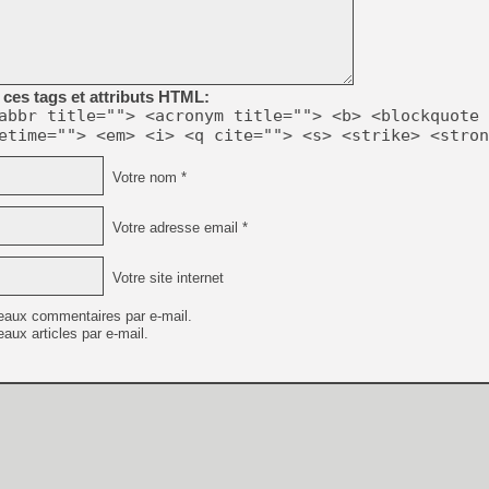
[Mo5] DOOM arrive en cart
[GK] Bethesda fête les 30 
ces tags et attributs HTML:
[GK] Roblox : l'action en B
abbr title=""> <acronym title=""> <b> <blockquote 
etime=""> <em> <i> <q cite=""> <s> <strike> <stron
[GK] Agenda - GeForce NOW
Votre nom *
[GK] Devolver Digital en a 
[LS] [PS5] ps5-y2jb-autolo
Votre adresse email *
[GK] Pourquoi Marvel Tokon 
[GK] Test : Restory : Chill
Votre site internet
[GK] GTA 6 : Rockstar Games
[GK] Un mod transforme Fall
eaux commentaires par e-mail.
[GK] Diddy Kong Racing, le 
aux articles par e-mail.
[Mo5] Les jeux électroméca