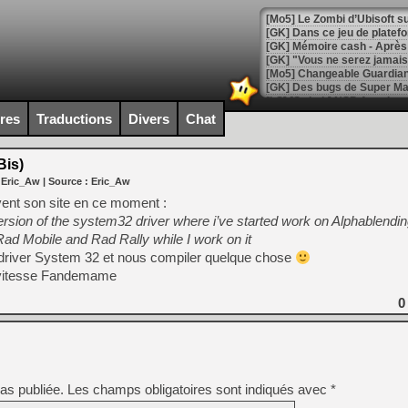
[Mo5] Le Zombi d’Ubisoft s
[GK] Dans ce jeu de platefo
[GK] Mémoire cash - Après 
[GK] "Vous ne serez jamais
[Mo5] Changeable Guardian 
[GK] Des bugs de Super Mar
[LS] [Switch] NSP Auto Inst
ires
Traductions
Divers
Chat
is)
 Eric_Aw
| Source :
Eric_Aw
[GK] La saga horrifique Am
nt son site en ce moment :
sion of the system32 driver where i’ve started work on Alphablending
Rad Mobile and Rad Rally while I work on it
[GK] Le portage de Super M
e driver System 32 et nous compiler quelque chose
[Mo5] Le jeu de course fut
e vitesse Fandemame
[GK] Guillermo del Toro ado
0
[LTF] Eté 2026 - Séquence 
[GK] Mistfall Hunter : déjà 
[GK] Wo Long 2 évolue avec
[GK] Crossfire : un TPS à 100
[LS] [PS5] Premiers signes 
as publiée.
Les champs obligatoires sont indiqués avec
*