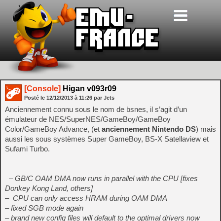
[Console]
Higan v093r09
Posté le
12/12/2013
à
11:26
par Jets
Anciennement connu sous le nom de bsnes, il s’agit d’un
émulateur de NES/SuperNES/GameBoy/GameBoy
Color/GameBoy Advance, (et
anciennement Nintendo DS
) mais
aussi les sous systèmes Super GameBoy, BS-X Satellaview et
Sufami Turbo.
– GB/C OAM DMA now runs in parallel with the CPU [fixes
Donkey Kong Land, others]
– CPU can only access HRAM during OAM DMA
– fixed SGB mode again
– brand new config files will default to the optimal drivers now