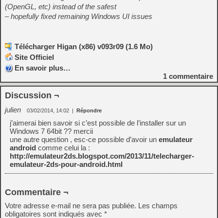
(OpenGL, etc) instead of the safest
– hopefully fixed remaining Windows UI issues
Télécharger Higan (x86) v093r09 (1.6 Mo)
Site Officiel
En savoir plus…
1
commentaire
Discussion ¬
julien
03/02/2014, 14:02
|
Répondre
j’aimerai bien savoir si c’est possible de l’installer sur un
Windows 7 64bit ?? mercii
une autre question , esc-ce possible d’avoir un
emulateur
android
comme celui la :
http://emulateur2ds.blogspot.com/2013/11/telecharger-
emulateur-2ds-pour-android.html
Commentaire ¬
Votre adresse e-mail ne sera pas publiée.
Les champs
obligatoires sont indiqués avec
*