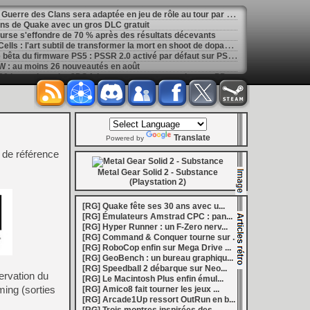
[
GK] La saga de romans La Guerre des Clans sera adaptée en jeu de rôle au tour par tour
ans de Quake avec un gros DLC gratuit
ourse s'effondre de 70 % après des résultats décevants
[
GK] Mémoire cash - Dead Cells : l'art subtil de transformer la mort en shoot de dopamine
[
LS] [PS5] Sony déploie une bêta du firmware PS5 : PSSR 2.0 activé par défaut sur PS5 Pro
 : au moins 26 nouveautés en août
[
LS] [3DS] 3DShell-next v1.00 le gestionnaire 3DS fait peau neuve avec un lecteur PDF et un moteur entièrement revu
marre de la Bourse
[
LS] [PS5] fan_target v0.1 un payload PS5 qui permet de personnaliser la température cible du ventilateur
ader passe en v0.9.1 avec le support de YouTube 01.009.253
[
GK] Preview : Onimusha : Way of the Sword s'égare-t-il dans son pseudo monde ouvert ?
: Fighting Souls n'aura pas de test aujourd'hui
Translate
 Electronics Repairs porte bien son nom
Powered by
 vous invite à regarder Netflix le 27 août à 21h
 de référence
h : la gestion de bolides en plastique, c'est un métier
of Mana, le jeu qui a ensorcelé une génération
Metal Gear Solid 2 - Substance
les ventes de Switch 2 dépassent déjà celles de la GameCube
(Playstation 2)
[
GK] Kingdom Hearts : accusé d'utiliser l'IA générative sur son visuel de promo, Square Enix invoque « l'erreur humaine »
s autour de Halo : Campaign Evolved
[RG] Quake fête ses 30 ans avec u...
[
GK] Inspiré par System Shock 2 et Doom 3, le FPS DERELIKT veut vous foutre la trouille à la fin 2026
[RG] Émulateurs Amstrad CPC : pan...
phismes Éclatants » arriveront sur Switch 2 en octobre
[RG] Hyper Runner : un F-Zero nerv...
[
LS] [XB360] Xbox360BadUpdate v1.3 l'exploit Xbox 360 gagne en fiabilité et ajoute un mode de récupération
[RG] Command & Conquer tourne sur ...
 : après un accueil mitigé, Game Freak va revoir sa copie
[RG] RoboCop enfin sur Mega Drive ...
e pour Champions Tactics, le jeu NFT ferme ses portes
[RG] GeoBench : un bureau graphiqu...
 : l'hymne ultime à la solitude a déjà quarante ans
[RG] Speedball 2 débarque sur Neo...
nd le maintien des jeux physiques pour les joueurs
ervation du
[RG] Le Macintosh Plus enfin émul...
 27 veut apporter du sang neuf avec le mode The Grounds
ing (sorties
[RG] Amico8 fait tourner les jeux ...
siders médiéval à petit prix pour la rentrée
[RG] Arcade1Up ressort OutRun en b...
eu inspiré des Zelda de la Game Boy arrivera à la rentrée 2026