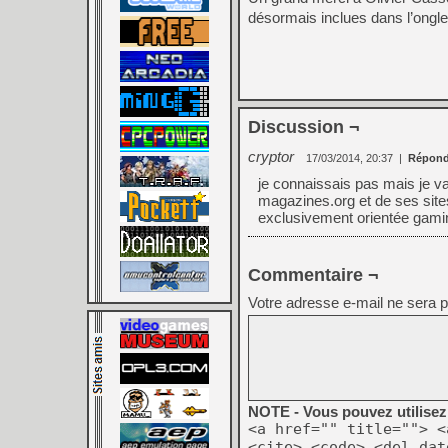
désormais inclues dans l’onglet
Discussion ¬
cryptor
17/03/2014, 20:37
|
Répond
je connaissais pas mais je vais
magazines.org et de ses site
exclusivement orientée gami
Commentaire ¬
Votre adresse e-mail ne sera p
NOTE - Vous pouvez utilisez 
<a href="" title=""> <
<cite> <code> <del dat