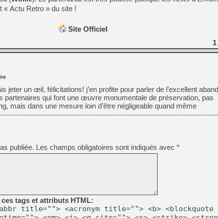
 « Actu Retro » du site !
Site Officiel
1
re
 jeter un œil, félicitations! j’en profite pour parler de l’excellent aba
s partenaires qui font une œuvre monumentale de préservation, pas
ng, mais dans une mesure loin d’être négligeable quand même
as publiée.
Les champs obligatoires sont indiqués avec
*
ces tags et attributs HTML:
abbr title=""> <acronym title=""> <b> <blockquote 
etime=""> <em> <i> <q cite=""> <s> <strike> <stron