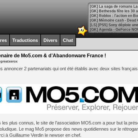
[GK] Bethesda fête les 30 
[GK] Roblox : l'action en B
[GK] Agenda - GeForce NOW
[GK] Devolver Digital en a 
ires
Traductions
Divers
Chat
[LS] [PS5] ps5-y2jb-autolo
enaire de Mo5.com & d’Abandonware France !
[GK] Pourquoi Marvel Tokon 
 greatxerox
[GK] Test : Restory : Chill
[GK] GTA 6 : Rockstar Games
annoncer 2 partenariats qui ont été établis avec deux sites français
[GK] Hot Wheels Infinite Rus
[GK] Mémoire cash - Secret 
[GK] Résultats Nintendo : 
[GK] Déjà des dégraissage
[GK] Minecraft et ses « Gra
[GK] Beast of Reincarnation
[GK] Ubisoft : fin de parti
[GK] Mémoire cash - Metroid
[GK] Dan Houser (GTA) défe
 les plus connus, le site de l’association MO5.com a pour but la prés
[GK] Comment EA Sports FC
déoludique. Le mag Mo5 propose des news quotidiennes sur le rétrogam
[GK] Crimson Moon : un Dark
rci à Guillaume Verdin le newser en chef.
[GK] Isle of Reveries : le j