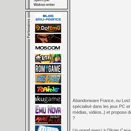
Speccyal
Wakoo-enter
Abandonware France, ou Lost Tr
spécialisé dans les jeux PC et
médias, vidéos..) et propose 
?
Un grand merci à Olivier Cass