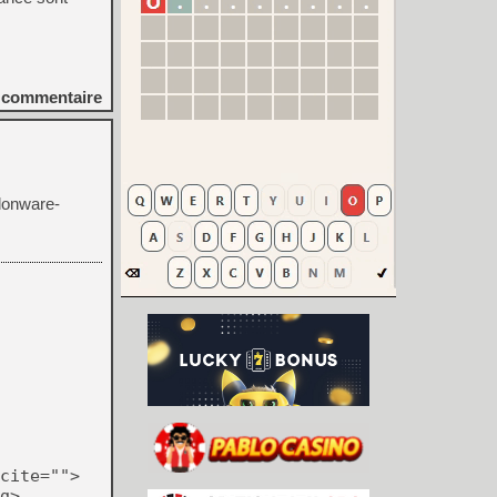
commentaire
ndonware-
cite="">
g>