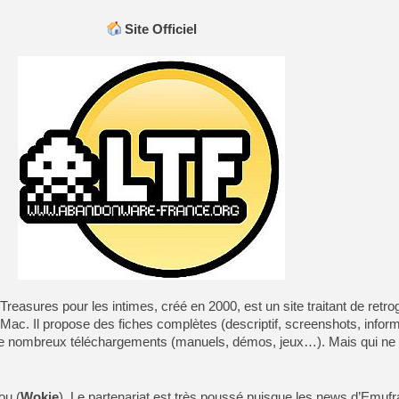
[GK] Moonlighter 2 : The En
[GK] Capcom relance Monste
Site Officiel
[GK] Le beat'em up The Walk
[GK] Endless Legend 2 : enf
[LS] [PS5] Le WebKit Userl
[GK] Oubliez Crazy Taxi, S
[LS] [Switch] NSZ 5.0.0 es
easures pour les intimes, créé en 2000, est un site traitant de retr
 Mac. Il propose des fiches complètes (descriptif, screenshots, infor
de nombreux téléchargements (manuels, démos, jeux…). Mais qui ne 
ou (
Wokie
). Le partenariat est très poussé puisque les news d’Emuf