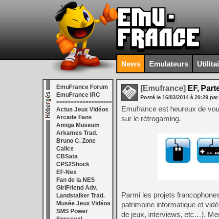
News
Emulateurs
Utilita
EmuFrance Forum
[Emufrance]
EF, Part
EmuFrance IRC
Posté le
16/03/2014
à
20:29
par
===================
Emufrance est heureux de vous 
Actus Jeux Vidéos
Arcade Fans
sur le rétrogaming.
Amiga Museum
Arkames Trad.
Bruno C. Zone
Calice
CBSata
CPS2Shock
EF-Nes
Fan de la NES
GirlFriend Adv.
Parmi les projets francophones
Landstalker Trad.
Musée Jeux Vidéos
patrimoine informatique et vi
SMS Power
de jeux, interviews, etc…). Me