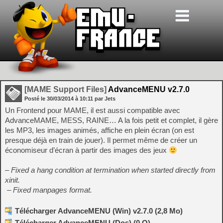
[MAME Support Files]
AdvanceMENU v2.7.0
Posté le
30/03/2014
à
10:11
par Jets
Un Frontend pour MAME, il est aussi compatible avec
AdvanceMAME, MESS, RAINE… A la fois petit et complet, il gère
les MP3, les images animés, affiche en plein écran (on est
presque déjà en train de jouer). Il permet même de créer un
économiseur d’écran à partir des images des jeux
– Fixed a hang condition at termination when started directly from
xinit.
– Fixed manpages format.
Télécharger AdvanceMENU (Win) v2.7.0 (2,8 Mo)
Télécharger AdvanceMENU (Dos) (0 O)