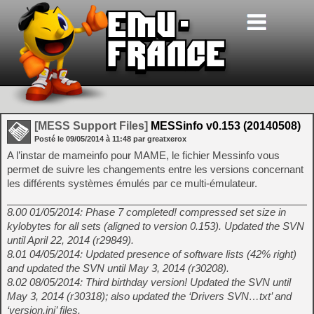
[MESS Support Files]
MESSinfo v0.153 (20140508)
Posté le
09/05/2014
à
11:48
par greatxerox
A l’instar de mameinfo pour MAME, le fichier Messinfo vous
permet de suivre les changements entre les versions concernant
les différents systèmes émulés par ce multi-émulateur.
8.00 01/05/2014: Phase 7 completed! compressed set size in
kylobytes for all sets (aligned to version 0.153). Updated the SVN
until April 22, 2014 (r29849).
8.01 04/05/2014: Updated presence of software lists (42% right)
and updated the SVN until May 3, 2014 (r30208).
8.02 08/05/2014: Third birthday version! Updated the SVN until
May 3, 2014 (r30318); also updated the ‘Drivers SVN…txt’ and
‘version.ini’ files.