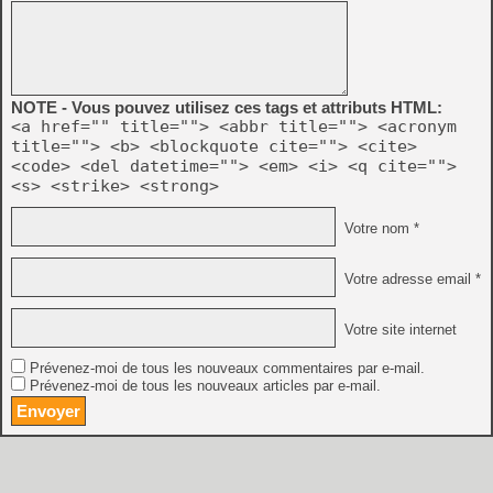
NOTE - Vous pouvez utilisez ces tags et attributs HTML:
<a href="" title=""> <abbr title=""> <acronym
title=""> <b> <blockquote cite=""> <cite>
<code> <del datetime=""> <em> <i> <q cite="">
<s> <strike> <strong>
Votre nom *
Votre adresse email *
Votre site internet
Prévenez-moi de tous les nouveaux commentaires par e-mail.
Prévenez-moi de tous les nouveaux articles par e-mail.