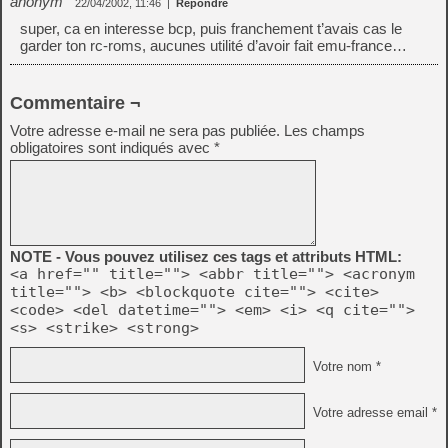
anonym
22/04/2002, 11:46
|
Répondre
super, ca en interesse bcp, puis franchement t’avais cas le
garder ton rc-roms, aucunes utilité d’avoir fait emu-france…
Commentaire ¬
Votre adresse e-mail ne sera pas publiée.
Les champs
obligatoires sont indiqués avec
*
NOTE - Vous pouvez utilisez ces tags et attributs HTML:
<a href="" title=""> <abbr title=""> <acronym
title=""> <b> <blockquote cite=""> <cite>
<code> <del datetime=""> <em> <i> <q cite="">
<s> <strike> <strong>
Votre nom *
Votre adresse email *