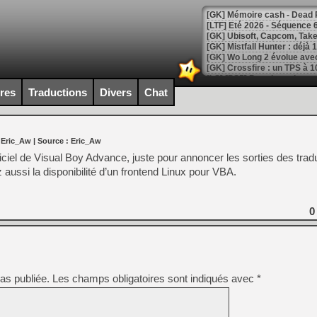
[LTF] Eté 2026 - Séquence 
[GK] Mistfall Hunter : déjà 
[GK] Wo Long 2 évolue avec
[GK] Crossfire : un TPS à 100
[LS] [PS5] Premiers signes 
ires
Traductions
Divers
Chat
 Eric_Aw
| Source :
Eric_Aw
[Mo5] DOOM arrive en cart
fficiel de Visual Boy Advance, juste pour annoncer les sorties des tra
[GK] Bethesda fête les 30 
z aussi la disponibilité d’un frontend Linux pour VBA.
[GK] Roblox : l'action en B
[GK] Agenda - GeForce NOW
0
[GK] Devolver Digital en a 
[LS] [PS5] ps5-y2jb-autolo
[GK] Pourquoi Marvel Tokon 
as publiée.
Les champs obligatoires sont indiqués avec
*
[GK] Test : Restory : Chill
[GK] GTA 6 : Rockstar Games
[GK] Hot Wheels Infinite Rus
[GK] Mémoire cash - Secret 