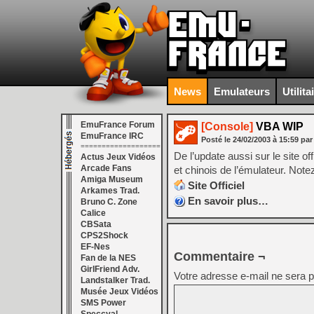
News
Emulateurs
Utilita
EmuFrance Forum
[Console]
VBA WIP
EmuFrance IRC
Posté le
24/02/2003
à
15:59
par
===================
De l’update aussi sur le site o
Actus Jeux Vidéos
Arcade Fans
et chinois de l’émulateur. Note
Amiga Museum
Site Officiel
Arkames Trad.
En savoir plus…
Bruno C. Zone
Calice
CBSata
CPS2Shock
EF-Nes
Commentaire ¬
Fan de la NES
GirlFriend Adv.
Votre adresse e-mail ne sera p
Landstalker Trad.
Musée Jeux Vidéos
SMS Power