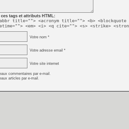
[GK] Résultats Nintendo : 
[GK] Déjà des dégraissage
ces tags et attributs HTML:
[Mo5] Brickboy cherche à r
abbr title=""> <acronym title=""> <b> <blockquote 
[GK] Minecraft et ses « Gra
etime=""> <em> <i> <q cite=""> <s> <strike> <stron
[GK] Beast of Reincarnation
[GK] Ubisoft : fin de parti
Votre nom *
[GK] Mémoire cash - Metroid
[GK] Dan Houser (GTA) défe
[GK] Comment EA Sports FC
Votre adresse email *
[GK] Crimson Moon : un Dark
[GK] Isle of Reveries : le j
[GK] Moonlighter 2 : The En
Votre site internet
[GK] Capcom relance Monste
eaux commentaires par e-mail.
aux articles par e-mail.
[GK] Guillermo del Toro ado