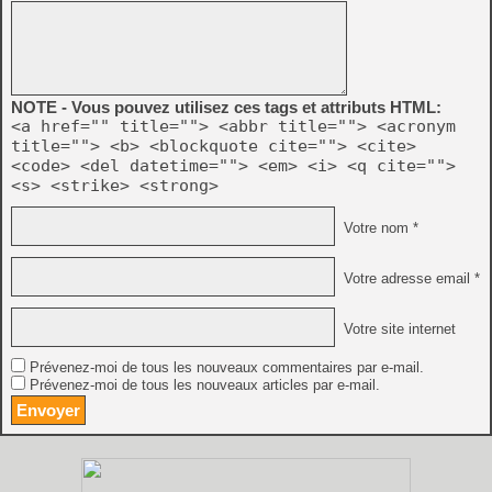
NOTE - Vous pouvez utilisez ces tags et attributs HTML:
<a href="" title=""> <abbr title=""> <acronym
title=""> <b> <blockquote cite=""> <cite>
<code> <del datetime=""> <em> <i> <q cite="">
<s> <strike> <strong>
Votre nom *
Votre adresse email *
Votre site internet
Prévenez-moi de tous les nouveaux commentaires par e-mail.
Prévenez-moi de tous les nouveaux articles par e-mail.