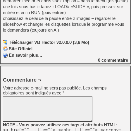
démarrer l’hector et choisissez l’option 4 dans le menu (disquette)
une fois sous basic tapez : LOAD# »SLIDE », puis pressez sur
entrée et enfin RUN (puis entrée)
choisissez le délai de la pause entre 2 images – regarder le
slideshow et changer les disquettes lorsque le programme vous
le demandera (toujours en A:)
Télécharger VB Hector v2.0.0.0 (3,6 Mo)
Site Officiel
En savoir plus…
0
commentaire
Commentaire ¬
Votre adresse e-mail ne sera pas publiée.
Les champs
obligatoires sont indiqués avec
*
NOTE - Vous pouvez utilisez ces tags et attributs HTML:
<a href="" title=""> <abbr title=""> <acronym