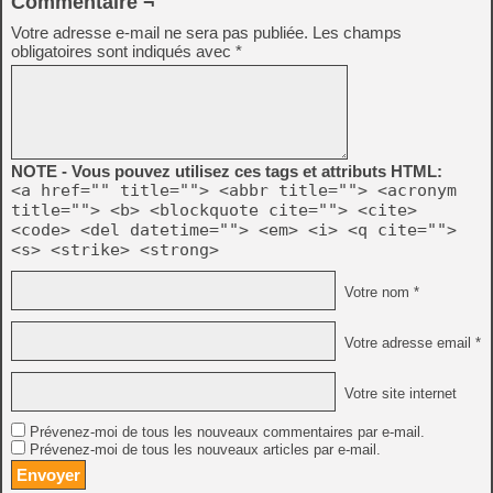
Commentaire ¬
Votre adresse e-mail ne sera pas publiée.
Les champs
obligatoires sont indiqués avec
*
NOTE - Vous pouvez utilisez ces tags et attributs HTML:
<a href="" title=""> <abbr title=""> <acronym
title=""> <b> <blockquote cite=""> <cite>
<code> <del datetime=""> <em> <i> <q cite="">
<s> <strike> <strong>
Votre nom *
Votre adresse email *
Votre site internet
Prévenez-moi de tous les nouveaux commentaires par e-mail.
Prévenez-moi de tous les nouveaux articles par e-mail.