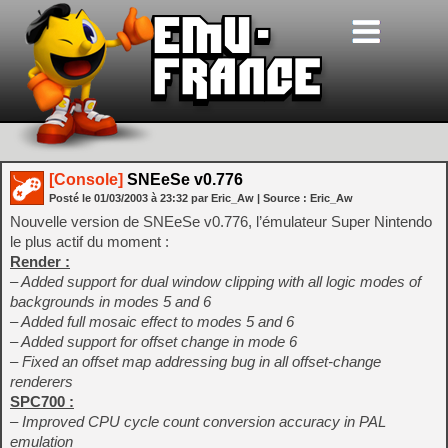
[Console]
SNEeSe v0.776
Posté le
01/03/2003
à
23:32
par Eric_Aw
| Source :
Eric_Aw
Nouvelle version de SNEeSe v0.776, l’émulateur Super Nintendo
le plus actif du moment :
Render :
– Added support for dual window clipping with all logic modes of
backgrounds in modes 5 and 6
– Added full mosaic effect to modes 5 and 6
– Added support for offset change in mode 6
– Fixed an offset map addressing bug in all offset-change
renderers
SPC700 :
– Improved CPU cycle count conversion accuracy in PAL
emulation