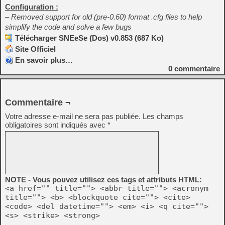
Configuration :
– Removed support for old (pre-0.60) format .cfg files to help
simplify the code and solve a few bugs
Télécharger SNEeSe (Dos) v0.853 (687 Ko)
Site Officiel
En savoir plus…
0
commentaire
Commentaire ¬
Votre adresse e-mail ne sera pas publiée.
Les champs
obligatoires sont indiqués avec
*
NOTE - Vous pouvez utilisez ces tags et attributs HTML:
<a href="" title=""> <abbr title=""> <acronym
title=""> <b> <blockquote cite=""> <cite>
<code> <del datetime=""> <em> <i> <q cite="">
<s> <strike> <strong>