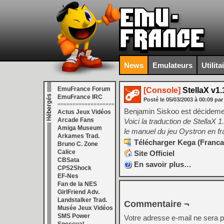
News
Emulateurs
Utilita
EmuFrance Forum
[Console]
StellaX v1.1
EmuFrance IRC
Posté le
05/03/2003
à
00:09
par
===================
Benjamin Siskoo est décidement
Actus Jeux Vidéos
Arcade Fans
Voici la traduction de StellaX 1
Amiga Museum
le manuel du jeu Oystron en fra
Arkames Trad.
Télécharger Kega (Francai
Bruno C. Zone
Calice
Site Officiel
CBSata
En savoir plus…
CPS2Shock
EF-Nes
Fan de la NES
GirlFriend Adv.
Landstalker Trad.
Commentaire ¬
Musée Jeux Vidéos
SMS Power
Votre adresse e-mail ne sera p