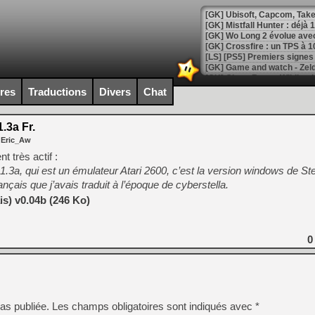
[GK] Mistfall Hunter : déjà 
[GK] Wo Long 2 évolue avec
[GK] Crossfire : un TPS à 100
[LS] [PS5] Premiers signes 
ires
Traductions
Divers
Chat
.3a Fr.
[Mo5] DOOM arrive en cart
 Eric_Aw
[GK] Bethesda fête les 30 
[GK] Roblox : l'action en B
 très actif :
.1.3a, qui est un émulateur Atari 2600, c’est la version windows de Stel
nçais que j’avais traduit à l’époque de cyberstella.
[GK] Agenda - GeForce NOW
s) v0.04b (246 Ko)
[GK] Devolver Digital en a 
[LS] [PS5] ps5-y2jb-autolo
0
[GK] Pourquoi Marvel Tokon 
[GK] Test : Restory : Chill
[GK] GTA 6 : Rockstar Games
[GK] Hot Wheels Infinite Rus
[GK] Mémoire cash - Secret 
[GK] Résultats Nintendo : 
as publiée.
Les champs obligatoires sont indiqués avec
*