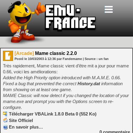
[Arcade]
Mame classic 2.2.0
Posté le
10/03/2003
à
12:36
par Fandemame
| Source :
un fan
Très rapidement, Mame classic vient d’être mit a jour pour mame
0.66, voici les améliorations:
Added the High Priority option introduced with M.A.M.E. 0.66.
Fixed a bug that prevented the correct
History.dat
information
from showing on at least one game.
MAME Classic will now detect if you changed the location of your
mame.exe and prompt you with the Options screen to re-
configure.
Télécharger VBALink 1.8.0 Beta 0 (552 Ko)
Site Officiel
En savoir plus…
0
commentaire