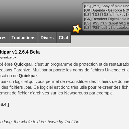
[GK] Agenda - GeForce NOW
[GK] Devolver Digital en a 
[LS] [PS5] ps5-y2jb-autolo
[GK] Pourquoi Marvel Tokon 
ires
Traductions
Divers
Chat
[GK] Test : Restory : Chill
[GK] GTA 6 : Rockstar Games
[GK] Hot Wheels Infinite Rus
tipar v1.2.6.4 Beta
[GK] Mémoire cash - Secret 
 greatxerox
[GK] Résultats Nintendo : 
 célèbre
Quickpar
. c’est un programme de protection et de restaurati
[GK] Déjà des dégraissage
tions Parchive. Multipar supporte les noms de fichiers Unicode et l
ilisation de
Quickpar
.
[Mo5] Brickboy cherche à r
[GK] Minecraft et ses « Gra
ckpar- un logiciel qui vous permet de reconstituer des fichiers de don
es fichiers .par. Ce logiciel est donc très utile pour re-créer des fich
[GK] Beast of Reincarnation
ement de fichier d’archives sur les Newsgroups par exemple.
[GK] Ubisoft : fin de parti
[GK] Mémoire cash - Metroid
[GK] Dan Houser (GTA) défe
6.4 ]
[GK] Comment EA Sports FC
[GK] Crimson Moon : un Dark
[GK] Isle of Reveries : le j
[GK] Moonlighter 2 : The En
too long, the whole text is shown by Tool Tip.
[GK] Capcom relance Monste