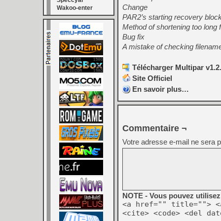
Speccyal
Change
Wakoo-enter
PAR2’s starting recovery block
Method of shortening too long
Bug fix
A mistake of checking filenam
Télécharger Multipar v1.2.
Site Officiel
En savoir plus…
Commentaire ¬
Votre adresse e-mail ne sera p
NOTE - Vous pouvez utilisez 
<a href="" title=""> <
<cite> <code> <del dat