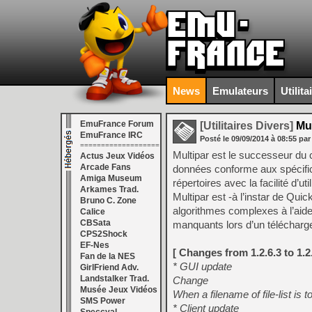
News
Emulateurs
Utilita
EmuFrance Forum
[Utilitaires Divers]
Mul
EmuFrance IRC
Posté le
09/09/2014
à
08:55
par
===================
Multipar est le successeur du
Actus Jeux Vidéos
Arcade Fans
données conforme aux spécifica
Amiga Museum
répertoires avec la facilité d’ut
Arkames Trad.
Multipar est -à l’instar de Qui
Bruno C. Zone
algorithmes complexes à l’aide d
Calice
CBSata
manquants lors d’un télécharg
CPS2Shock
EF-Nes
[ Changes from 1.2.6.3 to 1.2.
Fan de la NES
* GUI update
GirlFriend Adv.
Landstalker Trad.
Change
Musée Jeux Vidéos
When a filename of file-list is 
SMS Power
* Client update