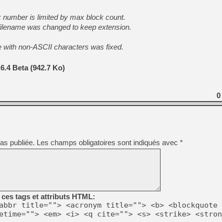
 number is limited by max block count.
 filename was changed to keep extension.
[Mo5] Deux inédits du Virtu
[GK] Le beat'em up The Walk
e with non-ASCII characters was fixed.
[GK] Endless Legend 2 : enf
6.4 Beta (942.7 Ko)
[LS] [PS5] Le WebKit Userl
0
[GK] Oubliez Crazy Taxi, S
[LS] [Switch] NSZ 5.0.0 es
[GK] Bethesda fête les 30 
as publiée.
Les champs obligatoires sont indiqués avec
*
[GK] Roblox : l'action en B
ces tags et attributs HTML:
abbr title=""> <acronym title=""> <b> <blockquote 
etime=""> <em> <i> <q cite=""> <s> <strike> <stron