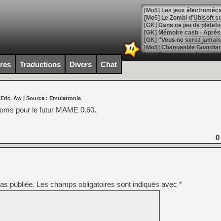
[Mo5] Les jeux électroméca
[Mo5] Le Zombi d’Ubisoft s
[GK] Dans ce jeu de platefo
[GK] Mémoire cash - Après 
[GK] "Vous ne serez jamais
[Mo5] Changeable Guardian 
[GK] Des bugs de Super Mar
[LS] [Switch] NSP Auto Inst
ires
Traductions
Divers
Chat
 Eric_Aw
| Source :
Emulatronia
[GK] La saga horrifique Am
roms pour le futur MAME 0.60.
0
[GK] Le portage de Super M
[Mo5] Le jeu de course fut
[GK] Guillermo del Toro ado
[LTF] Eté 2026 - Séquence 
as publiée.
Les champs obligatoires sont indiqués avec
*
[GK] Mistfall Hunter : déjà 
[GK] Wo Long 2 évolue avec
[GK] Crossfire : un TPS à 100
[LS] [PS5] Premiers signes 