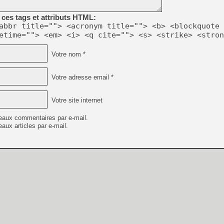
ces tags et attributs HTML:
abbr title=""> <acronym title=""> <b> <blockquote 
etime=""> <em> <i> <q cite=""> <s> <strike> <stron
[Mo5] DOOM arrive en cart
[GK] Bethesda fête les 30 
Votre nom *
[GK] Roblox : l'action en B
Votre adresse email *
[GK] Agenda - GeForce NOW
[GK] Devolver Digital en a 
Votre site internet
[LS] [PS5] ps5-y2jb-autolo
eaux commentaires par e-mail.
[GK] Pourquoi Marvel Tokon 
aux articles par e-mail.
[GK] Test : Restory : Chill
[GK] GTA 6 : Rockstar Games
[GK] Hot Wheels Infinite Rus
[GK] Diddy Kong Racing, le 