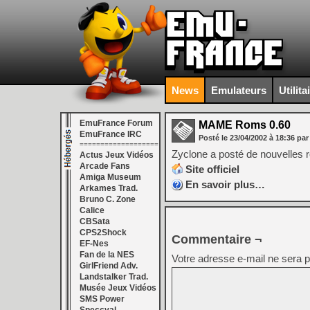
News
Emulateurs
Utilita
EmuFrance Forum
MAME Roms 0.60
EmuFrance IRC
Posté le
23/04/2002
à
18:36
par
===================
Zyclone a posté de nouvelles 
Actus Jeux Vidéos
Arcade Fans
Site officiel
Amiga Museum
En savoir plus…
Arkames Trad.
Bruno C. Zone
Calice
CBSata
CPS2Shock
Commentaire ¬
EF-Nes
Fan de la NES
Votre adresse e-mail ne sera p
GirlFriend Adv.
Landstalker Trad.
Musée Jeux Vidéos
SMS Power