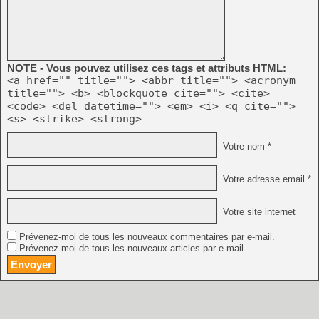
NOTE - Vous pouvez utilisez ces tags et attributs HTML:
<a href="" title=""> <abbr title=""> <acronym
title=""> <b> <blockquote cite=""> <cite>
<code> <del datetime=""> <em> <i> <q cite="">
<s> <strike> <strong>
Votre nom *
Votre adresse email *
Votre site internet
Prévenez-moi de tous les nouveaux commentaires par e-mail.
Prévenez-moi de tous les nouveaux articles par e-mail.