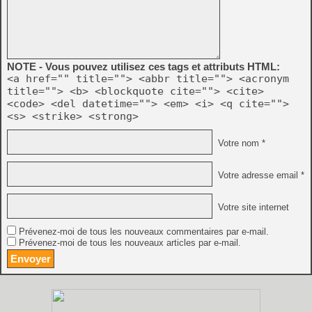
NOTE - Vous pouvez utilisez ces tags et attributs HTML:
<a href="" title=""> <abbr title=""> <acronym
title=""> <b> <blockquote cite=""> <cite>
<code> <del datetime=""> <em> <i> <q cite="">
<s> <strike> <strong>
Votre nom *
Votre adresse email *
Votre site internet
Prévenez-moi de tous les nouveaux commentaires par e-mail.
Prévenez-moi de tous les nouveaux articles par e-mail.