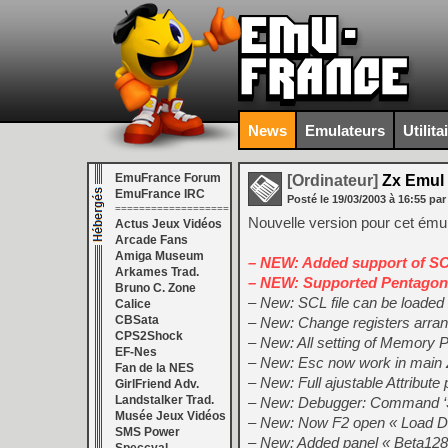
News
Emulateurs
Utilita
EmuFrance Forum
[Ordinateur]
Zx Emul 
EmuFrance IRC
Posté le
19/03/2003
à
16:55
par
===================
Nouvelle version pour cet émul
Actus Jeux Vidéos
Arcade Fans
Amiga Museum
– NEW: Added support of SCL
Arkames Trad.
– NEW: Supported Pentagon
Bruno C. Zone
– New: SCL file can be loade
Calice
CBSata
– New: Change registers arra
CPS2Shock
– New: All setting of Memory 
EF-Nes
– New: Esc now work in main
Fan de la NES
– New: Full ajustable Attribute
GirlFriend Adv.
Landstalker Trad.
– New: Debugger: Command ‘Set
Musée Jeux Vidéos
– New: Now F2 open « Load D
SMS Power
– New: Added panel « Beta128