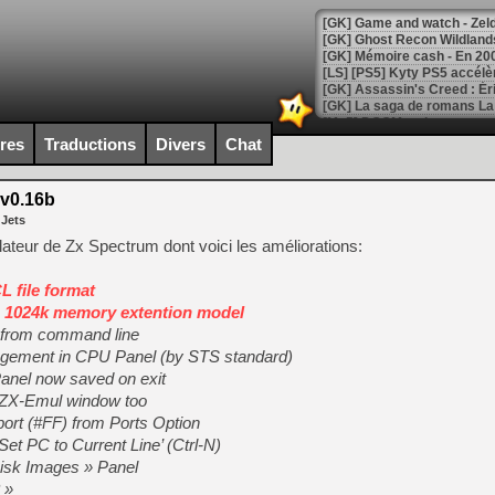
[Mo5] DOOM arrive en cart
[GK] Bethesda fête les 30 
ires
Traductions
Divers
Chat
[GK] Roblox : l'action en B
v0.16b
[GK] Agenda - GeForce NOW
 Jets
[GK] Devolver Digital en a 
ateur de Zx Spectrum dont voici les améliorations:
[LS] [PS5] ps5-y2jb-autolo
 file format
[GK] Pourquoi Marvel Tokon 
 1024k memory extention model
[GK] Test : Restory : Chill
d from command line
[GK] GTA 6 : Rockstar Games
ngement in CPU Panel (by STS standard)
[GK] Hot Wheels Infinite Rus
[GK] Mémoire cash - Secret 
Panel now saved on exit
[GK] Résultats Nintendo : 
 ZX-Emul window too
 port (#FF) from Ports Option
[GK] Déjà des dégraissage
 PC to Current Line’ (Ctrl-N)
[Mo5] Brickboy cherche à r
isk Images » Panel
[GK] Minecraft et ses « Gra
 »