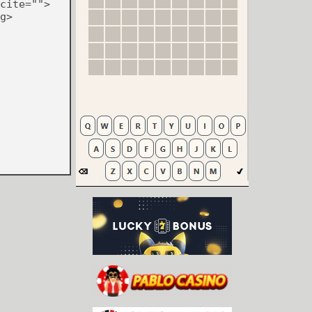
cite="">
g>