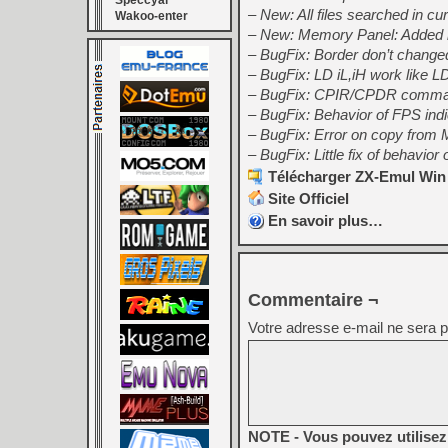
Speccyal
– New: All files searched in cu
Wakoo-enter
– New: Memory Panel: Added 
– BugFix: Border don’t changed u
– BugFix: LD iL,iH work like LD
– BugFix: CPIR/CPDR comman
– BugFix: Behavior of FPS indi
– BugFix: Error on copy from 
– BugFix: Little fix of behavio
Télécharger ZX-Emul Win 
Site Officiel
En savoir plus…
Commentaire ¬
Votre adresse e-mail ne sera p
NOTE - Vous pouvez utilisez 