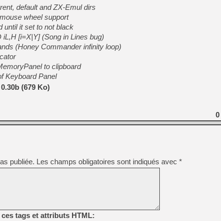
[GK] Beast of Reincarnation
rrent, default and ZX-Emul dirs
[GK] Ubisoft : fin de parti
mouse wheel support
[GK] Mémoire cash - Metroid
ntil it set to not black
[GK] Dan Houser (GTA) défe
[GK] Comment EA Sports FC
 iL,H [i=X|Y] (Song in Lines bug)
[GK] Crimson Moon : un Dark
ds (Honey Commander infinity loop)
[GK] Isle of Reveries : le j
cator
[GK] Moonlighter 2 : The En
[GK] Capcom relance Monste
MemoryPanel to clipboard
r of Keyboard Panel
0.30b (679 Ko)
[Mo5] Deux inédits du Virtu
[GK] Le beat'em up The Walk
0
[GK] Endless Legend 2 : enf
[LS] [PS5] Premiers signes 
as publiée.
Les champs obligatoires sont indiqués avec
*
ces tags et attributs HTML: