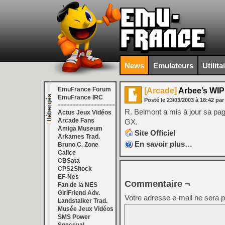
News
Emulateurs
Utilita
EmuFrance Forum
[Arcade]
Arbee’s WIP
EmuFrance IRC
Posté le
23/03/2003
à
18:42
pa
===================
R. Belmont a mis à jour sa p
Actus Jeux Vidéos
Arcade Fans
GX.
Amiga Museum
Site Officiel
Arkames Trad.
En savoir plus…
Bruno C. Zone
Calice
CBSata
CPS2Shock
EF-Nes
Commentaire ¬
Fan de la NES
GirlFriend Adv.
Votre adresse e-mail ne sera p
Landstalker Trad.
Musée Jeux Vidéos
SMS Power