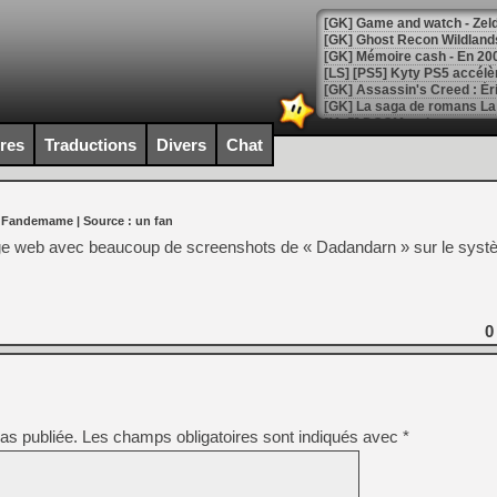
[Mo5] DOOM arrive en cart
[GK] Bethesda fête les 30 
ires
Traductions
Divers
Chat
[GK] Roblox : l'action en B
[GK] Agenda - GeForce NOW
r Fandemame
| Source :
un fan
[GK] Devolver Digital en a 
age web avec beaucoup de screenshots de « Dadandarn » sur le sys
[LS] [PS5] ps5-y2jb-autolo
[GK] Pourquoi Marvel Tokon 
[GK] Test : Restory : Chill
0
[GK] GTA 6 : Rockstar Games
[GK] Hot Wheels Infinite Rus
[GK] Mémoire cash - Secret 
[GK] Résultats Nintendo : 
[GK] Déjà des dégraissage
as publiée.
Les champs obligatoires sont indiqués avec
*
[Mo5] Brickboy cherche à r
[GK] Minecraft et ses « Gra