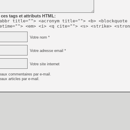
[GK] Beast of Reincarnation
[GK] Ubisoft : fin de parti
[GK] Mémoire cash - Metroid
ces tags et attributs HTML:
[GK] Dan Houser (GTA) défe
[GK] Comment EA Sports FC
abbr title=""> <acronym title=""> <b> <blockquote 
[GK] Crimson Moon : un Dark
etime=""> <em> <i> <q cite=""> <s> <strike> <stron
[GK] Isle of Reveries : le j
[GK] Moonlighter 2 : The En
[GK] Capcom relance Monste
Votre nom *
Votre adresse email *
[Mo5] Deux inédits du Virtu
[GK] Le beat'em up The Walk
Votre site internet
[GK] Endless Legend 2 : enf
eaux commentaires par e-mail.
aux articles par e-mail.
[LS] [PS5] Premiers signes 