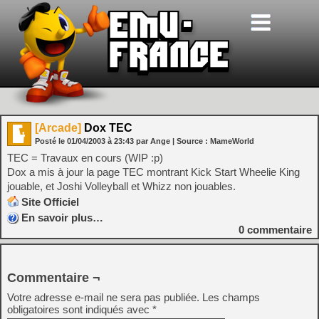
[Arcade]
Dox TEC
Posté le
01/04/2003
à
23:43
par Ange
| Source :
MameWorld
TEC = Travaux en cours (WIP :p)
Dox a mis à jour la page TEC montrant Kick Start Wheelie King
jouable, et Joshi Volleyball et Whizz non jouables.
Site Officiel
En savoir plus…
0
commentaire
Commentaire ¬
Votre adresse e-mail ne sera pas publiée.
Les champs
obligatoires sont indiqués avec
*