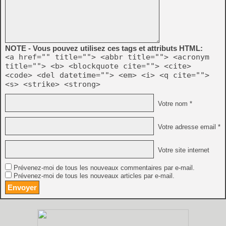
NOTE - Vous pouvez utilisez ces tags et attributs HTML:
<a href="" title=""> <abbr title=""> <acronym
title=""> <b> <blockquote cite=""> <cite>
<code> <del datetime=""> <em> <i> <q cite="">
<s> <strike> <strong>
Votre nom *
Votre adresse email *
Votre site internet
Prévenez-moi de tous les nouveaux commentaires par e-mail.
Prévenez-moi de tous les nouveaux articles par e-mail.