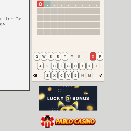
cite="">
g>