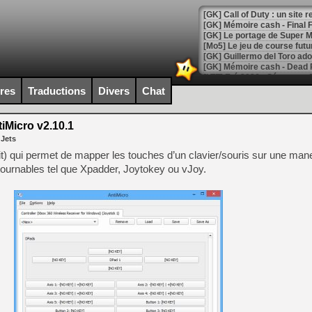
[GK] Le portage de Super M
[Mo5] Le jeu de course fut
[GK] Guillermo del Toro ado
[LTF] Eté 2026 - Séquence 
ires
Traductions
Divers
Chat
[GK] Mistfall Hunter : déjà 
[GK] Wo Long 2 évolue avec
[GK] Crossfire : un TPS à 100
iMicro v2.10.1
[LS] [PS5] Premiers signes 
 Jets
it) qui permet de mapper les touches d’un clavier/souris sur une manet
urnables tel que Xpadder, Joytokey ou vJoy.
[Mo5] DOOM arrive en cart
[GK] Bethesda fête les 30 
[GK] Roblox : l'action en B
[GK] Agenda - GeForce NOW
[GK] Devolver Digital en a 
[LS] [PS5] ps5-y2jb-autolo