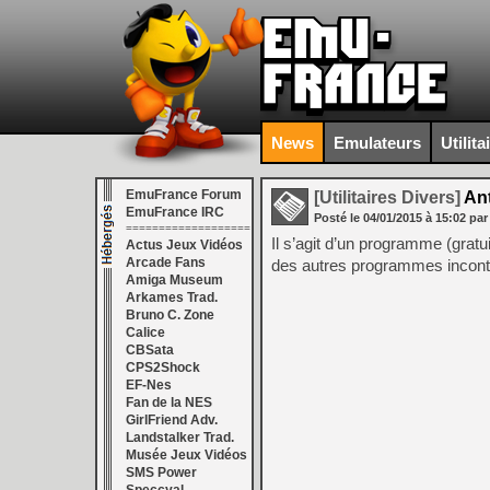
News
Emulateurs
Utilita
EmuFrance Forum
[Utilitaires Divers]
Ant
EmuFrance IRC
Posté le
04/01/2015
à
15:02
par
===================
Il s’agit d’un programme (gratu
Actus Jeux Vidéos
Arcade Fans
des autres programmes inconto
Amiga Museum
Arkames Trad.
Bruno C. Zone
Calice
CBSata
CPS2Shock
EF-Nes
Fan de la NES
GirlFriend Adv.
Landstalker Trad.
Musée Jeux Vidéos
SMS Power