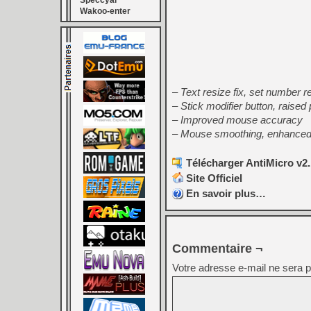
Speccyal
Wakoo-enter
– Text resize fix, set number r
– Stick modifier button, raise
– Improved mouse accuracy
– Mouse smoothing, enhanced A
Télécharger AntiMicro v2.
Site Officiel
En savoir plus…
Commentaire ¬
Votre adresse e-mail ne sera p