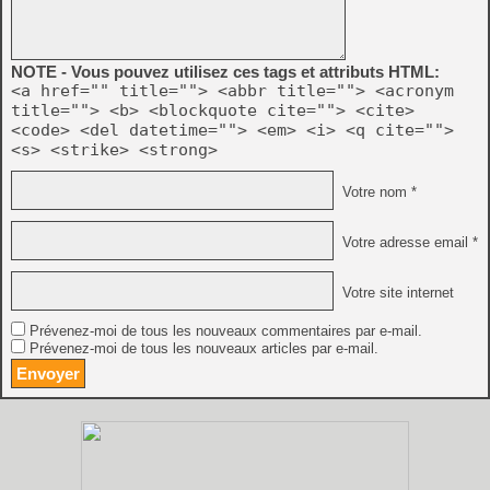
NOTE - Vous pouvez utilisez ces tags et attributs HTML:
<a href="" title=""> <abbr title=""> <acronym
title=""> <b> <blockquote cite=""> <cite>
<code> <del datetime=""> <em> <i> <q cite="">
<s> <strike> <strong>
Votre nom *
Votre adresse email *
Votre site internet
Prévenez-moi de tous les nouveaux commentaires par e-mail.
Prévenez-moi de tous les nouveaux articles par e-mail.