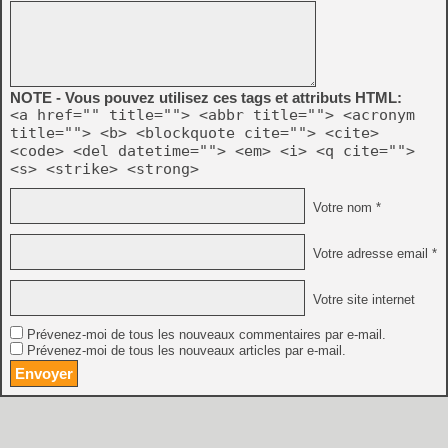
NOTE - Vous pouvez utilisez ces tags et attributs HTML:
<a href="" title=""> <abbr title=""> <acronym
title=""> <b> <blockquote cite=""> <cite>
<code> <del datetime=""> <em> <i> <q cite="">
<s> <strike> <strong>
Votre nom *
Votre adresse email *
Votre site internet
Prévenez-moi de tous les nouveaux commentaires par e-mail.
Prévenez-moi de tous les nouveaux articles par e-mail.