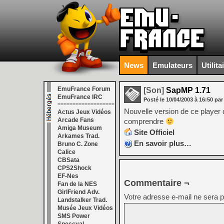
News
Emulateurs
Utilita
EmuFrance Forum
[Son]
SapMP 1.71
EmuFrance IRC
Posté le
10/04/2003
à
16:50
par
===================
Nouvelle version de ce player 
Actus Jeux Vidéos
Arcade Fans
comprendre
Amiga Museum
Site Officiel
Arkames Trad.
En savoir plus…
Bruno C. Zone
Calice
CBSata
CPS2Shock
EF-Nes
Commentaire ¬
Fan de la NES
GirlFriend Adv.
Votre adresse e-mail ne sera p
Landstalker Trad.
Musée Jeux Vidéos
SMS Power