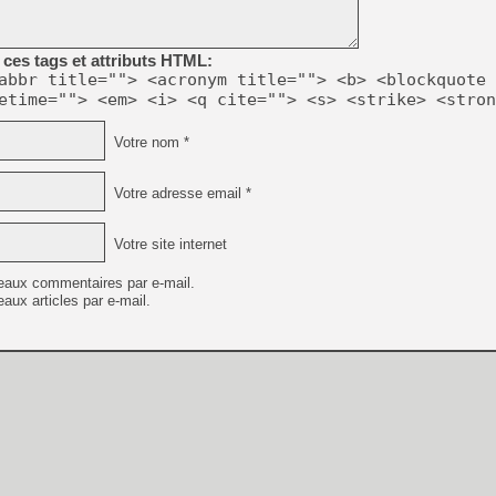
[GK] Capcom relance Monste
ces tags et attributs HTML:
abbr title=""> <acronym title=""> <b> <blockquote 
[Mo5] Deux inédits du Virtu
etime=""> <em> <i> <q cite=""> <s> <strike> <stron
[GK] Le beat'em up The Walk
[GK] Endless Legend 2 : enf
Votre nom *
Votre adresse email *
[LS] [PS5] Le WebKit Userl
Votre site internet
[GK] Oubliez Crazy Taxi, S
eaux commentaires par e-mail.
aux articles par e-mail.
[LS] [Switch] NSZ 5.0.0 es
[GK] Bethesda fête les 30 