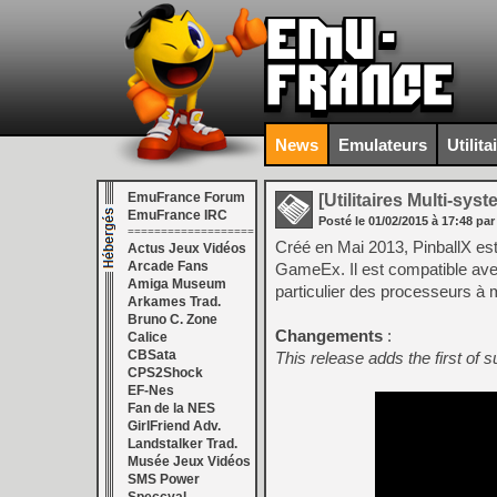
News
Emulateurs
Utilita
EmuFrance Forum
[Utilitaires Multi-sys
EmuFrance IRC
Posté le
01/02/2015
à
17:48
par
===================
Créé en Mai 2013, PinballX est 
Actus Jeux Vidéos
Arcade Fans
GameEx. Il est compatible avec
Amiga Museum
particulier des processeurs à 
Arkames Trad.
Bruno C. Zone
Changements
:
Calice
CBSata
This release adds the first of s
CPS2Shock
EF-Nes
Fan de la NES
GirlFriend Adv.
Landstalker Trad.
Musée Jeux Vidéos
SMS Power