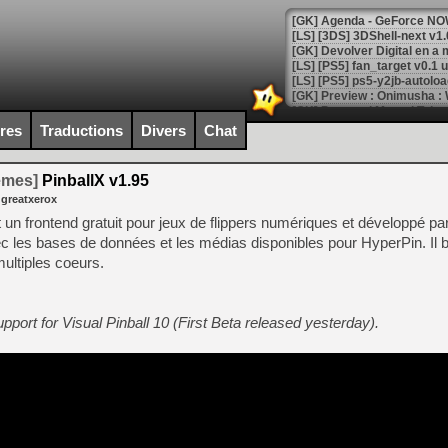
[GK] Agenda - GeForce NOW
[GK] Devolver Digital en a 
[LS] [PS5] ps5-y2jb-autolo
[GK] Pourquoi Marvel Tokon 
[GK] Test : Restory : Chill
ires
Traductions
Divers
Chat
[GK] GTA 6 : Rockstar Games
[GK] Hot Wheels Infinite Rus
[GK] Mémoire cash - Secret 
temes]
PinballX v1.95
[GK] Résultats Nintendo : 
 greatxerox
[GK] Déjà des dégraissage
un frontend gratuit pour jeux de flippers numériques et développé par
 les bases de données et les médias disponibles pour HyperPin. Il b
[Mo5] Brickboy cherche à r
multiples coeurs.
[GK] Minecraft et ses « Gra
[GK] Beast of Reincarnation
[GK] Ubisoft : fin de parti
upport for Visual Pinball 10 (First Beta released yesterday).
[GK] Mémoire cash - Metroid
[GK] Dan Houser (GTA) défe
[GK] Comment EA Sports FC
[GK] Crimson Moon : un Dark
[GK] Isle of Reveries : le j
[GK] Moonlighter 2 : The En
[GK] Capcom relance Monste