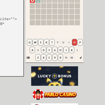
cite="">
g>