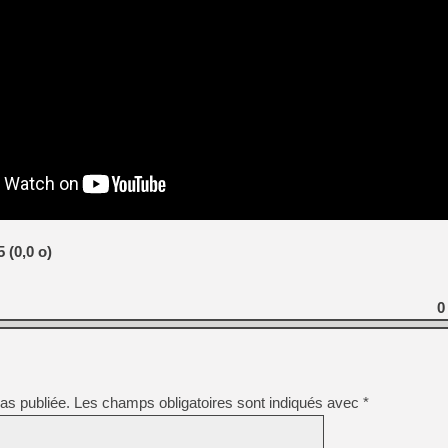
[Mo5] Deux inédits du Virtu
[GK] Le beat'em up The Walk
[GK] Endless Legend 2 : enf
[LS] [PS5] Le WebKit Userl
[GK] Oubliez Crazy Taxi, S
[LS] [Switch] NSZ 5.0.0 es
 (0,0 o)
[GK] No More Room in Hell 2
[GK] Un chatbot Atelier Ryz
0
as publiée.
Les champs obligatoires sont indiqués avec
*