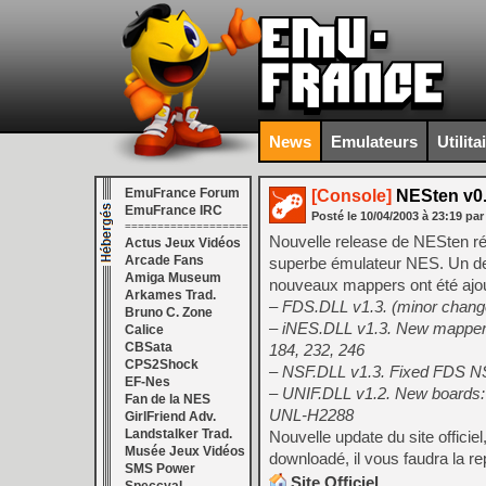
News
Emulateurs
Utilita
EmuFrance Forum
[Console]
NESten v0.
EmuFrance IRC
Posté le
10/04/2003
à
23:19
par
===================
Nouvelle release de NESten réce
Actus Jeux Vidéos
Arcade Fans
superbe émulateur NES. Un des 
Amiga Museum
nouveaux mappers ont été ajo
Arkames Trad.
– FDS.DLL v1.3. (minor chang
Bruno C. Zone
– iNES.DLL v1.3. New mappers: 
Calice
CBSata
184, 232, 246
CPS2Shock
– NSF.DLL v1.3. Fixed FDS N
EF-Nes
– UNIF.DLL v1.2. New boar
Fan de la NES
UNL-H2288
GirlFriend Adv.
Landstalker Trad.
Nouvelle update du site officie
Musée Jeux Vidéos
downloadé, il vous faudra la r
SMS Power
Site Officiel