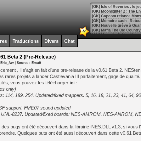
[GK] Isle of Reveries : le j
[GK] Moonlighter 2 : The En
[GK] Capcom relance Monste
[Mo5] Deux inédits du Virtu
ires
Traductions
Divers
Chat
[GK] Le beat'em up The Walk
[GK] Endless Legend 2 : enf
61 Beta 2 (Pre-Release)
 Eric_Aw
| Source :
Emu9
ment , il s’agit en fait d’une pre-release de la v0.61 Beta 2. NESten
[LS] [PS5] Le WebKit Userl
rares projets a lancer Castlevania III parfaitement, gage de qualité
utés, vous pouvez les télécharger
ici
:
es only)
[GK] Oubliez Crazy Taxi, S
114, 189, 254. Updated/fixed mappers: 5, 16, 18, 21, 23, 41, 64, 90,
[LS] [Switch] NSZ 5.0.0 es
SF support, FME07 sound updated
ds: UNL-8237. Updated/fixed boards: NES-AMROM, NES-ANROM,
[GK] No More Room in Hell 2
[GK] Un chatbot Atelier Ryz
l, des bugs ont été découvert dans la librairie iNES.DLL v1.3, si vous 
[GK] Mémoire cash - Splatte
eprendre. Quelques buts ont été aussi découvert dans cette v0.61 Bet
[GK] Nvidia : le prix des 
[GK] Suikoden Star Leap : 