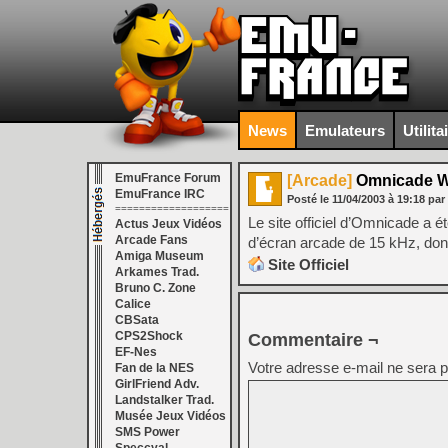
News
Emulateurs
Utilita
EmuFrance Forum
[Arcade]
Omnicade W
EmuFrance IRC
Posté le
11/04/2003
à
19:18
par
===================
Le site officiel d’Omnicade a 
Actus Jeux Vidéos
Arcade Fans
d’écran arcade de 15 kHz, donc
Amiga Museum
Site Officiel
Arkames Trad.
Bruno C. Zone
Calice
CBSata
CPS2Shock
Commentaire ¬
EF-Nes
Votre adresse e-mail ne sera p
Fan de la NES
GirlFriend Adv.
Landstalker Trad.
Musée Jeux Vidéos
SMS Power