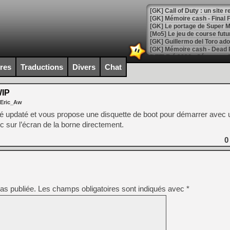
[GK] Le portage de Super M
[Mo5] Le jeu de course fut
[GK] Guillermo del Toro ado
[LTF] Eté 2026 - Séquence 
ires
Traductions
Divers
Chat
[GK] Mistfall Hunter : déjà 
[GK] Wo Long 2 évolue avec
[GK] Crossfire : un TPS à 100
IP
[LS] [PS5] Premiers signes 
 Eric_Aw
été updaté et vous propose une disquette de boot pour démarrer avec
 sur l’écran de la borne directement.
0
[Mo5] DOOM arrive en cart
[GK] Bethesda fête les 30 
[GK] Roblox : l'action en B
as publiée.
Les champs obligatoires sont indiqués avec
[GK] Agenda - GeForce NOW
*
[GK] Devolver Digital en a 
[LS] [PS5] ps5-y2jb-autolo