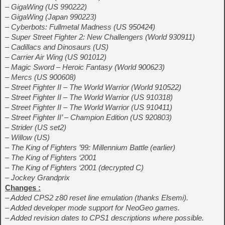
– GigaWing (US 990222)
– GigaWing (Japan 990223)
– Cyberbots: Fullmetal Madness (US 950424)
– Super Street Fighter 2: New Challengers (World 930911)
– Cadillacs and Dinosaurs (US)
– Carrier Air Wing (US 901012)
– Magic Sword – Heroic Fantasy (World 900623)
– Mercs (US 900608)
– Street Fighter II – The World Warrior (World 910522)
– Street Fighter II – The World Warrior (US 910318)
– Street Fighter II – The World Warrior (US 910411)
– Street Fighter II’ – Champion Edition (US 920803)
– Strider (US set2)
– Willow (US)
– The King of Fighters ’99: Millennium Battle (earlier)
– The King of Fighters ‘2001
– The King of Fighters ‘2001 (decrypted C)
– Jockey Grandprix
Changes :
– Added CPS2 z80 reset line emulation (thanks Elsemi).
– Added developer mode support for NeoGeo games.
– Added revision dates to CPS1 descriptions where possible.