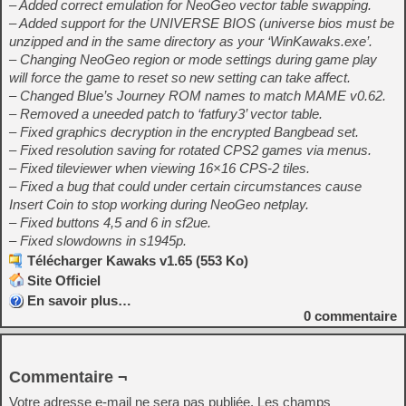
– Added correct emulation for NeoGeo vector table swapping.
– Added support for the UNIVERSE BIOS (universe bios must be
unzipped and in the same directory as your ‘WinKawaks.exe’.
– Changing NeoGeo region or mode settings during game play
will force the game to reset so new setting can take affect.
– Changed Blue’s Journey ROM names to match MAME v0.62.
– Removed a uneeded patch to ‘fatfury3’ vector table.
– Fixed graphics decryption in the encrypted Bangbead set.
– Fixed resolution saving for rotated CPS2 games via menus.
– Fixed tileviewer when viewing 16×16 CPS-2 tiles.
– Fixed a bug that could under certain circumstances cause
Insert Coin to stop working during NeoGeo netplay.
– Fixed buttons 4,5 and 6 in sf2ue.
– Fixed slowdowns in s1945p.
Télécharger Kawaks v1.65 (553 Ko)
Site Officiel
En savoir plus…
0
commentaire
Commentaire ¬
Votre adresse e-mail ne sera pas publiée.
Les champs