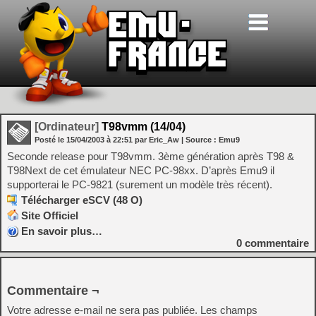
[Ordinateur]
T98vmm (14/04)
Posté le
15/04/2003
à
22:51
par Eric_Aw
| Source :
Emu9
Seconde release pour T98vmm. 3ème génération après T98 &
T98Next de cet émulateur NEC PC-98xx. D’après Emu9 il
supporterai le PC-9821 (surement un modèle très récent).
Télécharger eSCV (48 O)
Site Officiel
En savoir plus…
0
commentaire
Commentaire ¬
Votre adresse e-mail ne sera pas publiée.
Les champs