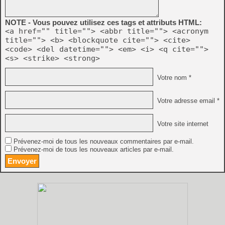
NOTE - Vous pouvez utilisez ces tags et attributs HTML:
<a href="" title=""> <abbr title=""> <acronym
title=""> <b> <blockquote cite=""> <cite>
<code> <del datetime=""> <em> <i> <q cite="">
<s> <strike> <strong>
Votre nom *
Votre adresse email *
Votre site internet
Prévenez-moi de tous les nouveaux commentaires par e-mail.
Prévenez-moi de tous les nouveaux articles par e-mail.