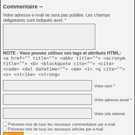
Commentaire ¬
Votre adresse e-mail ne sera pas publiée.
Les champs
obligatoires sont indiqués avec
*
NOTE - Vous pouvez utilisez ces tags et attributs HTML:
<a href="" title=""> <abbr title=""> <acronym
title=""> <b> <blockquote cite=""> <cite>
<code> <del datetime=""> <em> <i> <q cite="">
<s> <strike> <strong>
Votre nom *
Votre adresse email *
Votre site internet
Prévenez-moi de tous les nouveaux commentaires par e-mail.
Prévenez-moi de tous les nouveaux articles par e-mail.