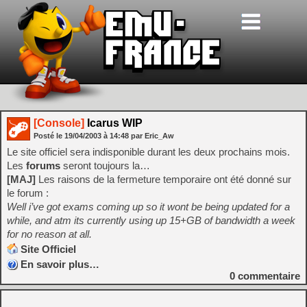
[Console]
Icarus WIP
Posté le
19/04/2003
à
14:48
par Eric_Aw
Le site officiel sera indisponible durant les deux prochains mois.
Les
forums
seront toujours la…
[MAJ]
Les raisons de la fermeture temporaire ont été donné sur
le forum :
Well i’ve got exams coming up so it wont be being updated for a
while, and atm its currently using up 15+GB of bandwidth a week
for no reason at all.
Site Officiel
En savoir plus…
0
commentaire