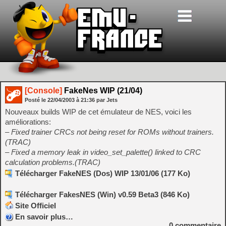
[Console]
FakeNes WIP (21/04)
Posté le
22/04/2003
à
21:36
par Jets
Nouveaux builds WIP de cet émulateur de NES, voici les
améliorations:
– Fixed trainer CRCs not being reset for ROMs without trainers.
(TRAC)
– Fixed a memory leak in video_set_palette() linked to CRC
calculation problems.(TRAC)
Télécharger FakeNES (Dos) WIP 13/01/06 (177 Ko)
Télécharger FakesNES (Win) v0.59 Beta3 (846 Ko)
Site Officiel
En savoir plus…
0
commentaire