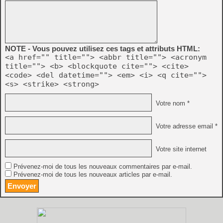
NOTE - Vous pouvez utilisez ces tags et attributs HTML:
<a href="" title=""> <abbr title=""> <acronym
title=""> <b> <blockquote cite=""> <cite>
<code> <del datetime=""> <em> <i> <q cite="">
<s> <strike> <strong>
Votre nom *
Votre adresse email *
Votre site internet
Prévenez-moi de tous les nouveaux commentaires par e-mail.
Prévenez-moi de tous les nouveaux articles par e-mail.