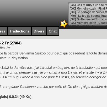
[GK] Le portage de Super M
[Mo5] Le jeu de course fut
[GK] Guillermo del Toro ado
[LTF] Eté 2026 - Séquence 
ires
Traductions
Divers
Chat
[GK] Mistfall Hunter : déjà 
[GK] Wo Long 2 évolue avec
[GK] Crossfire : un TPS à 100
2 Fr (27/04)
[LS] [PS5] Premiers signes 
 Eric_Aw
 la part de Benjamin Siskoo pour ceux qui possèdent la toute derniè
lateur Playstation :
.5.2 la dernière fois, j’ai introduit un bug lors de la traduction qui pou
[Mo5] DOOM arrive en cart
 J’ai un un premier cas j’ai un amim à moi David, et ensuite il y a 2 
[GK] Bethesda fête les 30 
aussi ce bug. Grâce à son aide pour les tests, j’ai réussi à corriger c
[GK] Roblox : l'action en B
remplacer l’ancienne version par celle ci. De plus, j’ai pu traduire 
[GK] Agenda - GeForce NOW
[GK] Devolver Digital en a 
ais) 0.0.34 (49 Ko)
[LS] [PS5] ps5-y2jb-autolo