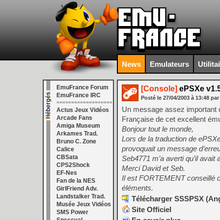
News
Emulateurs
Utilita
EmuFrance Forum
[Console]
ePSXe v1.5.
EmuFrance IRC
Posté le
27/04/2003
à
13:48
par
===================
Un message assez important de
Actus Jeux Vidéos
Arcade Fans
Française de cet excellent ému
Amiga Museum
Bonjour tout le monde,
Arkames Trad.
Lors de la traduction de ePSXe 1
Bruno C. Zone
provoquait un message d’erreur.
Calice
CBSata
Seb4771 m’a averti qu’il avait 
CPS2Shock
Merci David et Seb.
EF-Nes
Il est FORTEMENT conseillé de 
Fan de la NES
éléments.
GirlFriend Adv.
Landstalker Trad.
Télécharger SSSPSX (Angl
Musée Jeux Vidéos
Site Officiel
SMS Power