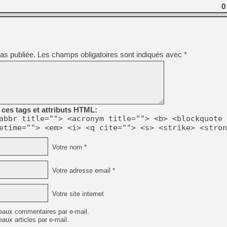
[GK] Pourquoi Marvel Tokon 
0
[GK] Test : Restory : Chill
[GK] GTA 6 : Rockstar Games
[GK] Hot Wheels Infinite Rus
[GK] Mémoire cash - Secret 
[GK] Résultats Nintendo : 
as publiée.
Les champs obligatoires sont indiqués avec
*
[GK] Déjà des dégraissage
[Mo5] Brickboy cherche à r
[GK] Minecraft et ses « Gra
[GK] Beast of Reincarnation
[GK] Ubisoft : fin de parti
ces tags et attributs HTML:
[GK] Mémoire cash - Metroid
abbr title=""> <acronym title=""> <b> <blockquote 
[GK] Dan Houser (GTA) défe
[GK] Comment EA Sports FC
etime=""> <em> <i> <q cite=""> <s> <strike> <stron
[GK] Crimson Moon : un Dark
[GK] Isle of Reveries : le j
Votre nom *
[GK] Moonlighter 2 : The En
Votre adresse email *
Votre site internet
eaux commentaires par e-mail.
aux articles par e-mail.