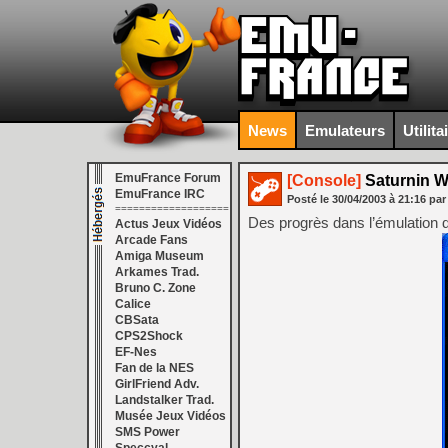
News
Emulateurs
Utilita
EmuFrance Forum
[Console]
Saturnin W
EmuFrance IRC
Posté le
30/04/2003
à
21:16
par
===================
Des progrès dans l’émulation 
Actus Jeux Vidéos
Arcade Fans
Amiga Museum
Arkames Trad.
Bruno C. Zone
Calice
CBSata
CPS2Shock
EF-Nes
Fan de la NES
GirlFriend Adv.
Landstalker Trad.
Musée Jeux Vidéos
SMS Power