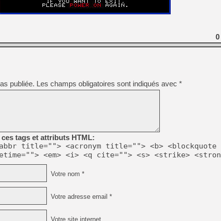
[LS] [PS5] Le WebKit Userl
[GK] Oubliez Crazy Taxi, S
0
[LS] [Switch] NSZ 5.0.0 es
[GK] No More Room in Hell 2
[GK] Un chatbot Atelier Ryz
as publiée.
Les champs obligatoires sont indiqués avec
*
[GK] Mémoire cash - Splatte
[GK] Nvidia : le prix des 
[GK] Suikoden Star Leap : 
[Mo5] La mini borne d’arc
[GK] Atari renoue avec les 
ces tags et attributs HTML:
[GK] Le studio de FIFA Worl
[GK] La PlayStation 1 en L
abbr title=""> <acronym title=""> <b> <blockquote 
[GK] GTA 6 : Rockstar Games
etime=""> <em> <i> <q cite=""> <s> <strike> <stron
Votre nom *
Votre adresse email *
Votre site internet