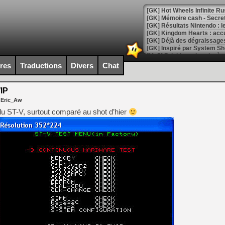
[GK] Hot Wheels Infinite Rus
[GK] Mémoire cash - Secret 
[GK] Résultats Nintendo : 
[GK] Déjà des dégraissage
[Mo5] Brickboy cherche à r
[GK] Minecraft et ses « Gra
ires
Traductions
Divers
Chat
[GK] Beast of Reincarnation
[GK] Ubisoft : fin de parti
IP
[GK] Mémoire cash - Metroid
 Eric_Aw
[GK] Dan Houser (GTA) défe
[GK] Comment EA Sports FC
du ST-V, surtout comparé au shot d’hier
[GK] Crimson Moon : un Dark
[GK] Isle of Reveries : le j
[GK] Moonlighter 2 : The En
[GK] Capcom relance Monste
[Mo5] Deux inédits du Virtu
[GK] Le beat'em up The Walk
[GK] Endless Legend 2 : enf