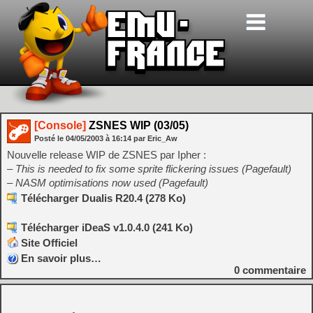
[Console]
ZSNES WIP (03/05)
Posté le
04/05/2003
à
16:14
par Eric_Aw
Nouvelle release WIP de ZSNES par Ipher :
– This is needed to fix some sprite flickering issues (Pagefault)
– NASM optimisations now used (Pagefault)
Télécharger Dualis R20.4 (278 Ko)
Télécharger iDeaS v1.0.4.0 (241 Ko)
Site Officiel
En savoir plus…
0
commentaire