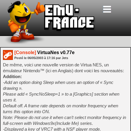
[Console]
VirtuaNes v0.77e
Posté le
06/05/2003
à
17:16
par Jets
De même, voici une nouvelle version de Virtua NES, un
émulateur Nintendo™ (ici en Anglais) dont voici les nouveautés:
Addition:
-Add an option doing Sleep when uses an option of « Sync
drawing ».
Please add « SyncNoSleep=1 » to a [Graphics] section when
uses it.
Default off. A frame rate depends on monitor frequency when
turns this option into ON.
Note: Please do not use it when can’t select monitor frequency in
full-screen with Windows9x(Include Me) series.
-Displayed a key of VRC7 with a NSF player mode.