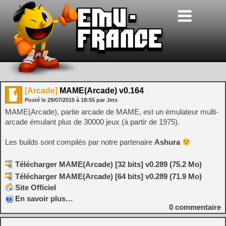
[Arcade]
MAME(Arcade) v0.164
Posté le
29/07/2015
à
18:55
par Jets
MAME(Arcade), partie arcade de MAME, est un émulateur multi-
arcade émulant plus de 30000 jeux (à partir de 1975).
Les builds sont compilés par notre partenaire
Ashura
Télécharger MAME(Arcade) [32 bits] v0.289 (75.2 Mo)
Télécharger MAME(Arcade) [64 bits] v0.289 (71.9 Mo)
Site Officiel
En savoir plus…
0
commentaire