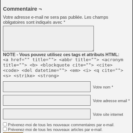
Commentaire ¬
Votre adresse e-mail ne sera pas publiée.
Les champs
obligatoires sont indiqués avec
*
NOTE - Vous pouvez utilisez ces tags et attributs HTML:
<a href="" title=""> <abbr title=""> <acronym
title=""> <b> <blockquote cite=""> <cite>
<code> <del datetime=""> <em> <i> <q cite="">
<s> <strike> <strong>
Votre nom *
Votre adresse email *
Votre site internet
Prévenez-moi de tous les nouveaux commentaires par e-mail.
Prévenez-moi de tous les nouveaux articles par e-mail.