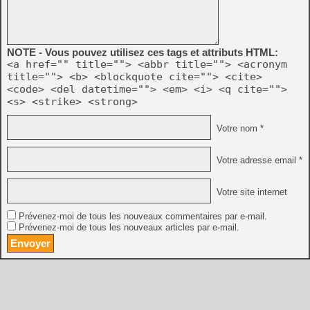
NOTE - Vous pouvez utilisez ces tags et attributs HTML:
<a href="" title=""> <abbr title=""> <acronym
title=""> <b> <blockquote cite=""> <cite>
<code> <del datetime=""> <em> <i> <q cite="">
<s> <strike> <strong>
Votre nom *
Votre adresse email *
Votre site internet
Prévenez-moi de tous les nouveaux commentaires par e-mail.
Prévenez-moi de tous les nouveaux articles par e-mail.