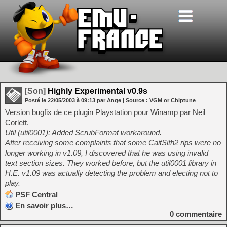
[Son]
Highly Experimental v0.9s
Posté le
22/05/2003
à
09:13
par Ange
| Source :
VGM or Chiptune
Version bugfix de ce plugin Playstation pour Winamp par
Neil
Corlett
.
Util (util0001): Added ScrubFormat workaround.
After receiving some complaints that some CaitSith2 rips were no
longer working in v1.09, I discovered that he was using invalid
text section sizes. They worked before, but the util0001 library in
H.E. v1.09 was actually detecting the problem and electing not to
play.
PSF Central
En savoir plus…
0
commentaire