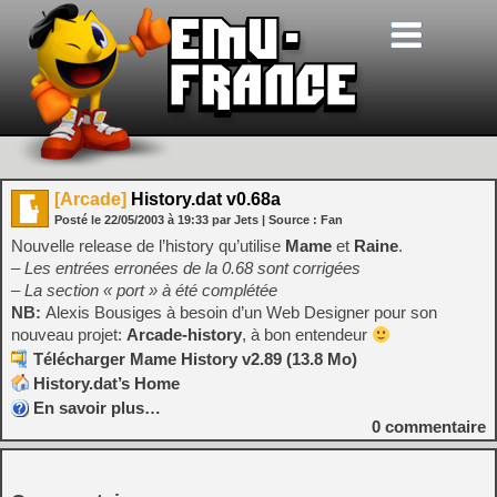
[Arcade]
History.dat v0.68a
Posté le
22/05/2003
à
19:33
par Jets
| Source :
Fan
Nouvelle release de l’history qu’utilise
Mame
et
Raine
.
– Les entrées erronées de la 0.68 sont corrigées
– La section « port » à été complétée
NB:
Alexis Bousiges à besoin d’un Web Designer pour son
nouveau projet:
Arcade-history
, à bon entendeur
Télécharger Mame History v2.89 (13.8 Mo)
History.dat’s Home
En savoir plus…
0
commentaire