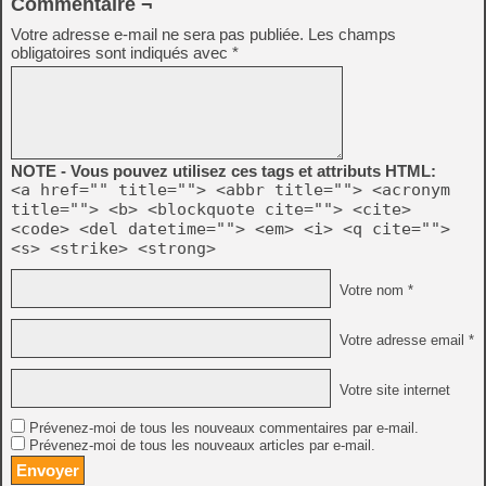
Commentaire ¬
Votre adresse e-mail ne sera pas publiée.
Les champs
obligatoires sont indiqués avec
*
NOTE - Vous pouvez utilisez ces tags et attributs HTML:
<a href="" title=""> <abbr title=""> <acronym
title=""> <b> <blockquote cite=""> <cite>
<code> <del datetime=""> <em> <i> <q cite="">
<s> <strike> <strong>
Votre nom *
Votre adresse email *
Votre site internet
Prévenez-moi de tous les nouveaux commentaires par e-mail.
Prévenez-moi de tous les nouveaux articles par e-mail.