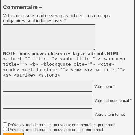
Commentaire ¬
Votre adresse e-mail ne sera pas publiée.
Les champs
obligatoires sont indiqués avec
*
NOTE - Vous pouvez utilisez ces tags et attributs HTML:
<a href="" title=""> <abbr title=""> <acronym
title=""> <b> <blockquote cite=""> <cite>
<code> <del datetime=""> <em> <i> <q cite="">
<s> <strike> <strong>
Votre nom *
Votre adresse email *
Votre site internet
Prévenez-moi de tous les nouveaux commentaires par e-mail.
Prévenez-moi de tous les nouveaux articles par e-mail.