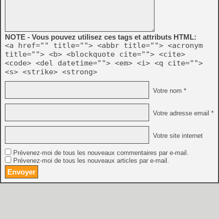
NOTE - Vous pouvez utilisez ces tags et attributs HTML:
<a href="" title=""> <abbr title=""> <acronym
title=""> <b> <blockquote cite=""> <cite>
<code> <del datetime=""> <em> <i> <q cite="">
<s> <strike> <strong>
Votre nom *
Votre adresse email *
Votre site internet
Prévenez-moi de tous les nouveaux commentaires par e-mail.
Prévenez-moi de tous les nouveaux articles par e-mail.