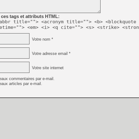
[GK] Beast of Reincarnation
[GK] Ubisoft : fin de parti
[GK] Mémoire cash - Metroid
ces tags et attributs HTML:
[GK] Dan Houser (GTA) défe
abbr title=""> <acronym title=""> <b> <blockquote 
[GK] Comment EA Sports FC
[GK] Crimson Moon : un Dark
etime=""> <em> <i> <q cite=""> <s> <strike> <stron
[GK] Isle of Reveries : le j
[GK] Moonlighter 2 : The En
Votre nom *
[GK] Capcom relance Monste
Votre adresse email *
[Mo5] Deux inédits du Virtu
[GK] Le beat'em up The Walk
Votre site internet
[GK] Endless Legend 2 : enf
eaux commentaires par e-mail.
aux articles par e-mail.
[LS] [PS5] Premiers signes 