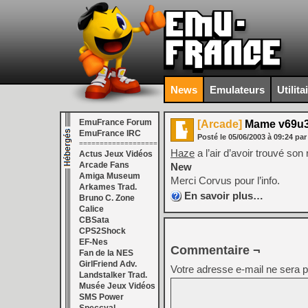
News
Emulateurs
Utilita
EmuFrance Forum
[Arcade]
Mame v69u
EmuFrance IRC
Posté le
05/06/2003
à
09:24
par
===================
Haze
a l’air d’avoir trouvé son
Actus Jeux Vidéos
Arcade Fans
New
Amiga Museum
Merci Corvus pour l’info.
Arkames Trad.
En savoir plus…
Bruno C. Zone
Calice
CBSata
CPS2Shock
EF-Nes
Commentaire ¬
Fan de la NES
GirlFriend Adv.
Votre adresse e-mail ne sera p
Landstalker Trad.
Musée Jeux Vidéos
SMS Power