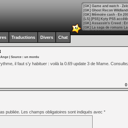
[Mo5] DOOM arrive en cart
[GK] Bethesda fête les 30 
ires
Traductions
Divers
Chat
[GK] Roblox : l'action en B
3
[GK] Agenda - GeForce NOW
 Ange
| Source :
un mordu
[GK] Devolver Digital en a 
 rythme, il faut s’y habituer : voilà la 0.69 update 3 de Mame. Consulte
[LS] [PS5] ps5-y2jb-autolo
[GK] Pourquoi Marvel Tokon 
[GK] Test : Restory : Chill
0
[GK] GTA 6 : Rockstar Games
[GK] Hot Wheels Infinite Rus
[GK] Mémoire cash - Secret 
[GK] Résultats Nintendo : 
[GK] Déjà des dégraissage
as publiée.
Les champs obligatoires sont indiqués avec
*
[Mo5] Brickboy cherche à r
[GK] Minecraft et ses « Gra