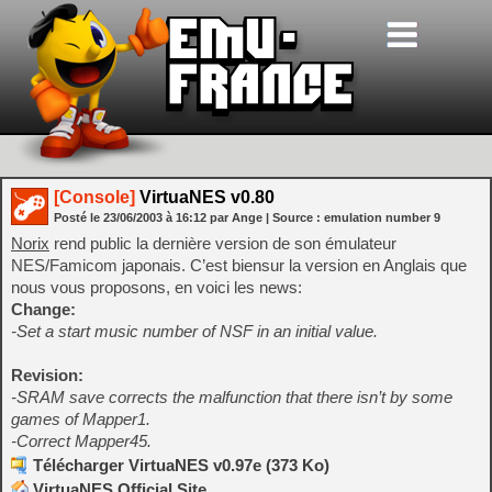
[Console]
VirtuaNES v0.80
Posté le
23/06/2003
à
16:12
par Ange
| Source :
emulation number 9
Norix
rend public la dernière version de son émulateur
NES/Famicom japonais. C’est biensur la version en Anglais que
nous vous proposons, en voici les news:
Change:
-Set a start music number of NSF in an initial value.
Revision:
-SRAM save corrects the malfunction that there isn’t by some
games of Mapper1.
-Correct Mapper45.
Télécharger VirtuaNES v0.97e (373 Ko)
VirtuaNES Official Site