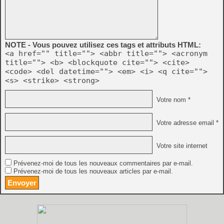
NOTE - Vous pouvez utilisez ces tags et attributs HTML:
<a href="" title=""> <abbr title=""> <acronym
title=""> <b> <blockquote cite=""> <cite>
<code> <del datetime=""> <em> <i> <q cite="">
<s> <strike> <strong>
Votre nom *
Votre adresse email *
Votre site internet
Prévenez-moi de tous les nouveaux commentaires par e-mail.
Prévenez-moi de tous les nouveaux articles par e-mail.