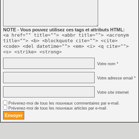
NOTE - Vous pouvez utilisez ces tags et attributs HTML:
<a href="" title=""> <abbr title=""> <acronym
title=""> <b> <blockquote cite=""> <cite>
<code> <del datetime=""> <em> <i> <q cite="">
<s> <strike> <strong>
Votre nom *
Votre adresse email *
Votre site internet
Prévenez-moi de tous les nouveaux commentaires par e-mail.
Prévenez-moi de tous les nouveaux articles par e-mail.