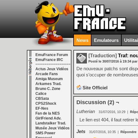
News
Emulateurs
Utilita
EmuFrance Forum
[Traduction]
Traf: no
EmuFrance IRC
Posté le
30/07/2016
à
19:34
par
===================
De nouveaux patchs sont dispon
Actus Jeux Vidéos
Arcade Fans
quoi s’occuper de nombreuse
Amiga Museum
Arkames Trad.
Site Officiel
Bruno C. Zone
Calice
CBSata
Discussion (2) ¬
CPS2Shock
EF-Nes
Lutherian
31/07/2016, 10:29
|
Répo
Fan de la NES
GirlFriend Adv.
Le lien est 404, il faut retirer 
Landstalker Trad.
Musée Jeux Vidéos
Jets
31/07/2016, 10:35
|
Répondre
SMS Power